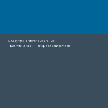
© Copyright - Fraternité Loisirs -
Dixi
Fraternité Loisirs
Politique de confidentialité