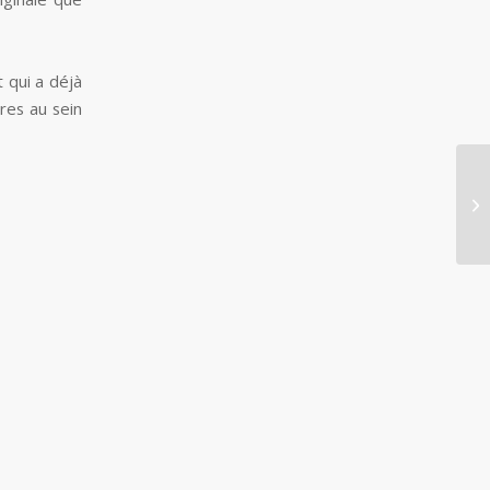
t qui a déjà
res au sein
Dî