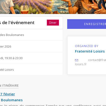
s de l'événement
Diner
ENREGISTRE
 des Boulomanes
ORGANIZED BY
ier 2026
Fraternité Loisirs
i, 19:30 à 23:30
contact@frat
loisirs.fr
ité Loisirs
 ITINÉRAIRE
7 février
s Boulomanes
s le plaisir de commencer l’année par une conférence aussi or