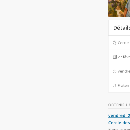
Détail
Cercle
27 févr
vendred
Fratern
OBTENIR UN
vendredi 2
Cercle de
Nous auron