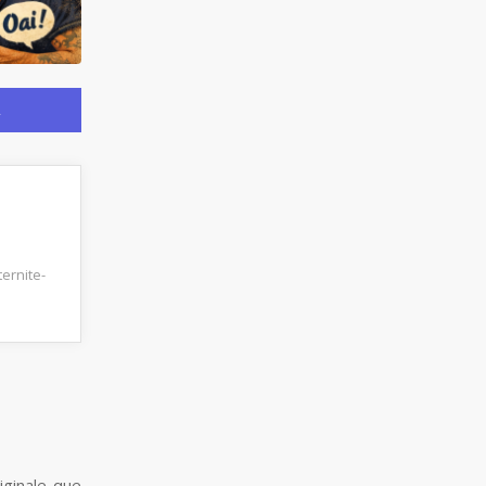
R
ernite-
iginale que