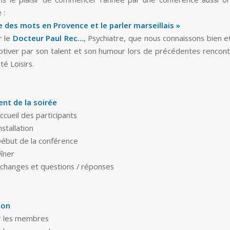
 :
 des mots en Provence et le parler marseillais »
r le
Docteur Paul Rec…
, Psychiatre, que nous connaissons bien e
ptiver par son talent et son humour lors de précédentes rencont
té Loisirs.
nt de la soirée
ccueil des participants
nstallation
Début de la conférence
Dîner
Échanges et questions / réponses
ion
 les membres