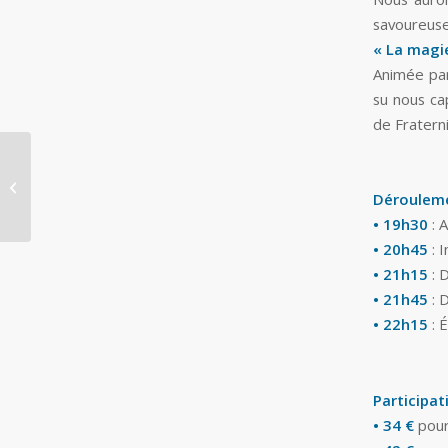
savoureuse
« La magie
Animée pa
su nous ca
de Fraterni
Journée de Chasse au Gibier à
Plumes et repas
Dérouleme
• 19h30
: A
• 20h45
: I
• 21h15
: 
• 21h45
: 
• 22h15
: 
Participat
• 34 €
pour