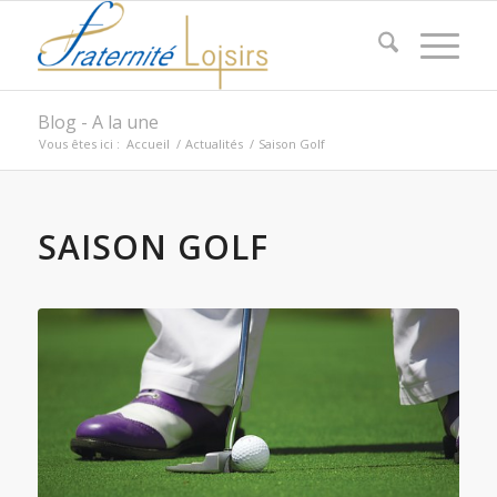
Blog - A la une
Vous êtes ici :
Accueil
/
Actualités
/
Saison Golf
SAISON GOLF