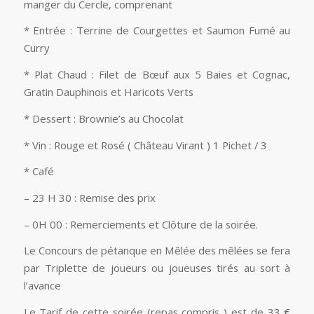
manger du Cercle, comprenant
* Entrée : Terrine de Courgettes et Saumon Fumé au
Curry
* Plat Chaud : Filet de Bœuf aux 5 Baies et Cognac,
Gratin Dauphinois et Haricots Verts
* Dessert : Brownie’s au Chocolat
* Vin : Rouge et Rosé ( Château Virant ) 1 Pichet / 3
* Café
– 23 H 30 : Remise des prix
– 0H 00 : Remerciements et Clôture de la soirée.
Le Concours de pétanque en Mêlée des mêlées se fera
par Triplette de joueurs ou joueuses tirés au sort à
l’avance
Le Tarif de cette soirée (repas compris ) est de 33 €