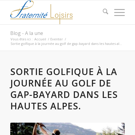
Blog - A la une
Vous êtes ici :
Accueil
/
Eventer
/
Sortie golfique à la journée au golf de gap-bayard dans les hautes al...
SORTIE GOLFIQUE À LA
JOURNÉE AU GOLF DE
GAP-BAYARD DANS LES
HAUTES ALPES.