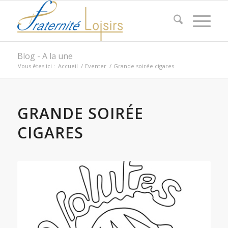
Blog - A la une
Vous êtes ici :
Accueil
/
Eventer
/
Grande soirée cigares
GRANDE SOIRÉE
CIGARES