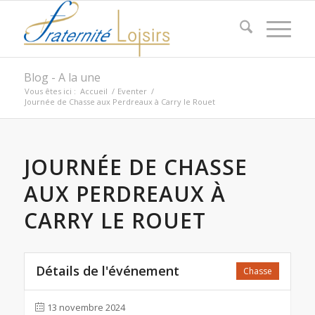
Blog - A la une
Vous êtes ici :
Accueil
/
Eventer
/
Journée de Chasse aux Perdreaux à Carry le Rouet
JOURNÉE DE CHASSE
AUX PERDREAUX À
CARRY LE ROUET
Détails de l'événement
Chasse
13 novembre 2024