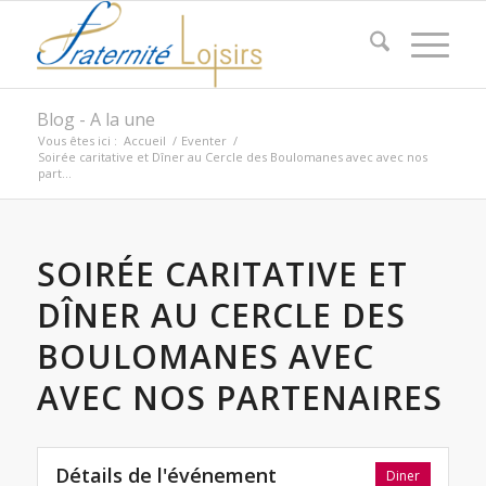
Blog - A la une
Vous êtes ici :
Accueil
/
Eventer
/
Soirée caritative et Dîner au Cercle des Boulomanes avec avec nos
part...
SOIRÉE CARITATIVE ET
DÎNER AU CERCLE DES
BOULOMANES AVEC
AVEC NOS PARTENAIRES
Détails de l'événement
Diner