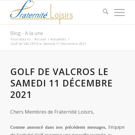
Blog - A la une
Vous êtes ici :
Accueil
/
Actualités
/
Golf de VALCROS le Samedi 11 Décembre 2021
GOLF DE VALCROS LE
SAMEDI 11 DÉCEMBRE
2021
Chers Membres de Fraternité Loisirs,
’équipe
Comme annoncé dans nos précédents messages, l
de l’activité Golf organise une nouvelle journée au