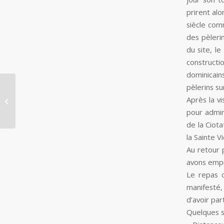
prirent alo
siècle com
des pèleri
du site, le
constructi
dominicain
pèlerins s
Après la vi
Le 17/12 à 19h30 : Grand LOTO
pour admir
de la Ciota
la Sainte V
Au retour 
avons empr
Le repas c
manifesté,
d’avoir pa
Quelques st