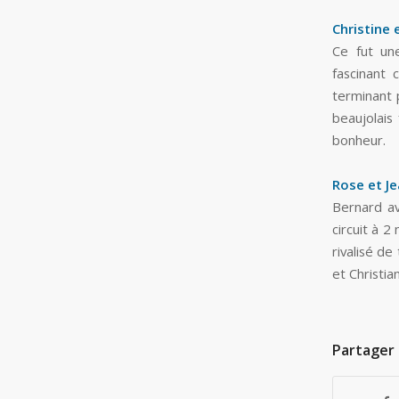
Christine 
Ce fut un
fascinant 
terminant 
beaujolais
bonheur.
Rose et Je
Bernard av
circuit à 2
rivalisé de
et Christia
Partager 