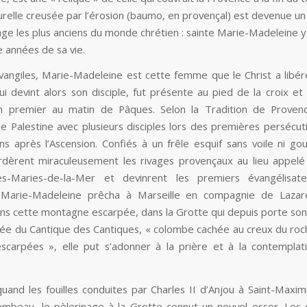
urelle creusée par l’érosion (baumo, en provençal) est devenue un
age les plus anciens du monde chrétien : sainte Marie-Madeleine y 
e années de sa vie.
vangiles, Marie-Madeleine est cette femme que le Christ a libé
i devint alors son disciple, fut présente au pied de la croix et 
n premier au matin de Pâques. Selon la Tradition de Provence
e Palestine avec plusieurs disciples lors des premières persécut
ns après l’Ascension. Confiés à un frêle esquif sans voile ni gou
rdèrent miraculeusement les rivages provençaux au lieu appel
es-Maries-de-la-Mer et devinrent les premiers évangélisat
 Marie-Madeleine prêcha à Marseille en compagnie de Lazare
dans cette montagne escarpée, dans la Grotte qui depuis porte son
mée du Cantique des Cantiques, « colombe cachée au creux du roc
escarpées », elle put s’adonner à la prière et à la contemplat
uand les fouilles conduites par Charles II d’Anjou à Saint-Maxim
ombeau, le pèlerinage à la Grotte connut un nouvel essor. Les 