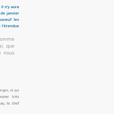
il n’y aura
de janvier
auneuf les
 l’étendue
 comme
ai, que
e nous
anges, et qui
euner très
au, le chef