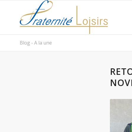
Blog - A la une
RET
NOV