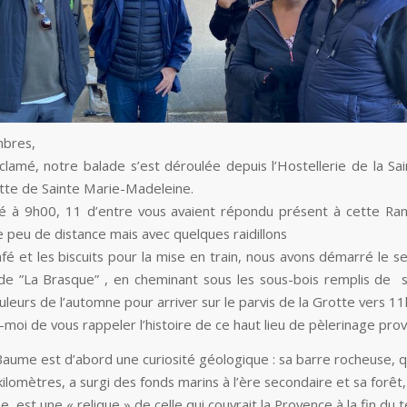
bres,
amé, notre balade s’est déroulée depuis l’Hostellerie de la S
otte de Sainte Marie-Madeleine.
é à 9h00, 11 d’entre vous avaient répondu présent à cette Ra
e peu de distance mais avec quelques raidillons
fé et les biscuits pour la mise en train, nous avons démarré le se
 de ”La Brasque” , en cheminant sous les sous-bois remplis de 
uleurs de l’automne pour arriver sur le parvis de la Grotte vers 11
moi de vous rappeler l’histoire de ce haut lieu de pèlerinage prov
Baume est d’abord une curiosité géologique : sa barre rocheuse, qu
ilomètres, a surgi des fonds marins à l’ère secondaire et sa forê
se, est une « relique » de celle qui couvrait la Provence à la fin du t