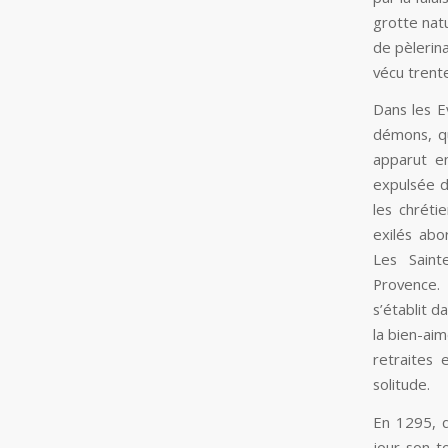
grotte nat
de pèlerin
vécu trent
Dans les E
démons, qu
apparut e
expulsée d
les chrétie
exilés abo
Les Saint
Provence.
s’établit 
la bien-ai
retraites 
solitude.
En 1295, q
jour son t