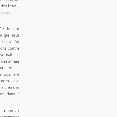
 des lieux
aurait
rée de sept
à qui Jésus
, elle fut
ions contre
vernail, les
é désormais
eurs de la
 puis elle
 nom. Telle
her, en des
ion dans la
in mirent à
dominicains