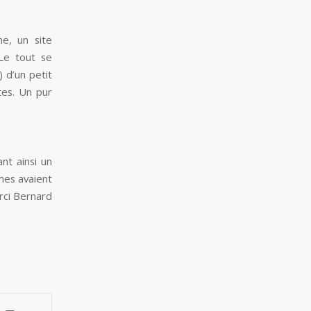
e, un site
 Le tout se
 d’un petit
tes. Un pur
nt ainsi un
ames avaient
erci Bernard