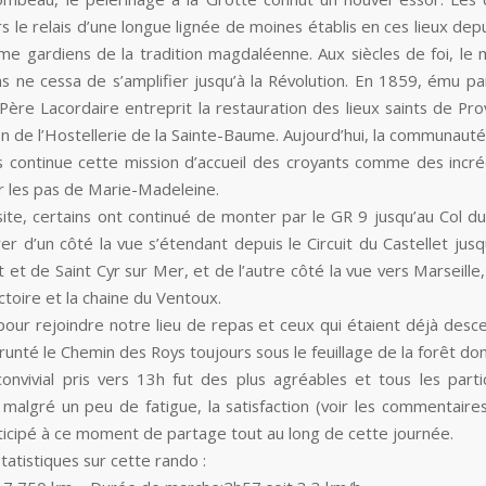
rs le relais d’une longue lignée de moines établis en ces lieux de
me gardiens de la tradition magdaléenne. Aux siècles de foi, l
ns ne cessa de s’amplifier jusqu’à la Révolution. En 1859, ému pa
 Père Lacordaire entreprit la restauration des lieux saints de Pr
on de l’Hostellerie de la Sainte-Baume. Aujourd’hui, la communauté
s continue cette mission d’accueil des croyants comme des incré
ur les pas de Marie-Madeleine.
site, certains ont continué de monter par le GR 9 jusqu’au Col du
er d’un côté la vue s’étendant depuis le Circuit du Castellet jusq
t et de Saint Cyr sur Mer, et de l’autre côté la vue vers Marseill
ictoire et la chaine du Ventoux.
pour rejoindre notre lieu de repas et ceux qui étaient déjà desc
unté le Chemin des Roys toujours sous le feuillage de la forêt do
onvivial pris vers 13h fut des plus agréables et tous les parti
 malgré un peu de fatigue, la satisfaction (voir les commentaires
rticipé à ce moment de partage tout au long de cette journée.
atistiques sur cette rando :