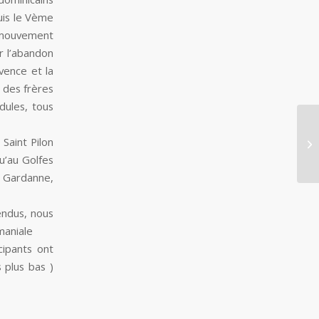
puis le Vème
e mouvement
r l’abandon
ovence et la
 des frères
dules, tous
Go
 Saint Pilon
Dé
u’au Golfes
e, Gardanne,
endus, nous
maniale
cipants ont
 plus bas )