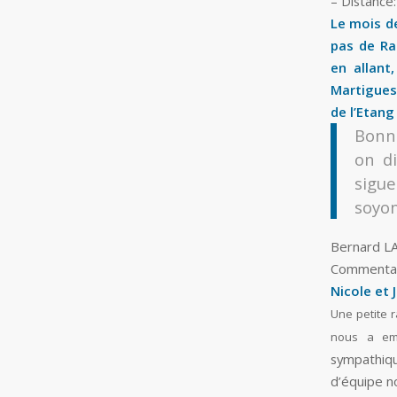
– Distance
Le mois de
pas de Ra
en allant
Martigues
de l’Etang
Bonn
on di
sigu
soyon
Bernard L
Commentair
Nicole et 
Une petite r
nous a emm
sympathiqu
d’équipe no