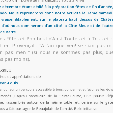
: 7,750 km – Durée de marche:2h57 soit 3,3 km/h
 décembre étant dédié à la préparation fêtes de fin d’année, 
ndo. Nous reprendrons donc notre activité le 3ème samedi 
, vraisemblablement, sur le plateau haut dessus de Châte
 d’où nous dominerons d’un côté la Côte Bleue et de l’autre
 de Berre.
es Fêtes et Bon bout d’An à Toutes et à Tous et
t en Provençal : “A l’an que ven! se sian pas m
en pas men ” (si nous ne sommes pas plus, qu
s pas moins).
ARRIEU
es et appréciations de:
Jean-Louis
ando, sur un parcours accessible à tous, qui permet et favorise les éch
ne pause déj
enés jusqu’au sanctuaire de la Sainte-Baume, U
e, rassemblés autour de la même table, et, cerise sur le gâte
us a fait partager le Beaujolais de l’amitié. Belle initiative