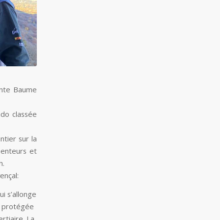
ainte Baume
ndo classée
ntier sur la
senteurs et
h.
ençal:
i s’allonge
t, protégée
ertiaire. La