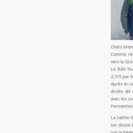
Chers Mem
Comme récl
vers la Gr
Le RdV fix
2,5/5 par l
Après le ca
droite dit
avec les co
Permettez-
La Sainte-
sur douze k
par la falai