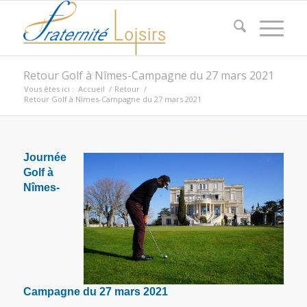
Retour Golf à Nîmes-Campagne du 27 mars 2021
Vous êtes ici :
Accueil
/
Retour
/
Retour Golf à Nîmes-Campagne du 27 mars 2021
Journée
Golf à
Nîmes-
Campagne du 27 mars 2021